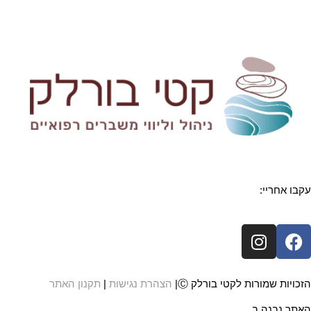
עקבו אחריי:
I
F
n
a
s
c
t
e
הזכויות שמורות לקטי בורלק Ⓒ|
הצהרת נגישות
|
תקנון האתר
a
b
האתר נבנה ב