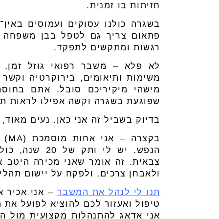
חזיתות בו זמנית.
בשגרה כולנו עסוקים ועמוסים באין־
פתאום צריך גם לטפל בבן משפחה ש
רגשות ומתקשים לתפקד.
לא פלא – משבר רפואי גוזל זמן, כ
משימות ותיאומים, בירוקרטיה וקשר ע
מישהי מיקיריכם סובל. אתם בחוסר
שפוגעת בשגרה וקשה אפילו לראות תמ
בדיוק בשביל זה אני כאן. נעים מאוד, 
בקצ
הנפש. יש לי ות
צבאית. זה אומר שאני מכירה היטב א
ולאבחן צרכים, ולפקח על יישום תהליכ
תנו לי לנהל את המשבר
– אני אכיר 
טיפול ואעזור לכם להוציא לפועל את 
אני אדאג להתנהלות מקצועית מול הג