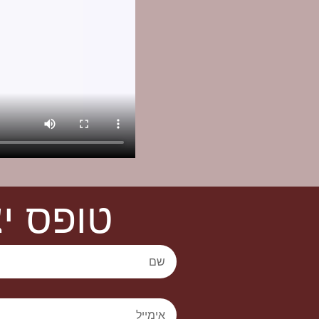
טופס י
ש
ם
א