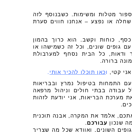
ספור מטלות ומשימות. כשבנוסף לזה
חלה או נפצע – אנחנו חווים סערת
סף, כוחות וקשב. הוא כרוך בהמון
ם גופים שונים, וכל זה כשמישהו או
 ודאות, כל הבית נסחף למערבולת
ונה ברורה.
אני קטי,
ו
כאן תוכלו להכיר אותי
.
רה – אני אחות מוסמכת (MA) עם התמחות בטיפול נמרץ ובבריאות
ק של 20 שנה, כולל עבודה בבתי חולים וניהול מרפאה
ת מערכת הבריאות, אני יודעת לזהות
ים.
אתכם, אלמד את המקרה, אבנה תוכנית
מה שנכון
עבורכם
.
ופים השונים, ואוודא שכל מה שצריך