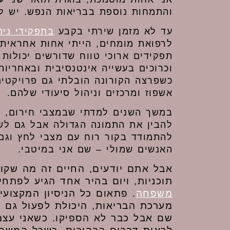
והתמחות נוספת בבריאות הנפש. יש לי ותק של 24 
עד לא מזמן שירתי בקבע
בתפקידי ניה
לרפואת מומחים, הייתי אחות אחראית 
תפקידים ארוכי טווח שדורשים יכולות 
וכרוכים בעשייה אינטנסיבית ובאחריו
כשפרצה הקורונה הובלתי גם פרויקטי
אשפוז ומרכזים וניהול סיעודי שלהם.
במשך השנים למדתי שבמצבי חירום, כ
להבין את התמונה הגדולה אבל גם לש
להתמודד בקור רוח עם מצבי לחץ וגם
האנשים שמולי – שם אני במיטבי.
אבל אתם יודעים, החיים זה מה שקו
תוכניות, ויום בהיר אחד הגיע לפתח
משפחה
. פתאום כל הניסיון המקצועי
מערכת הבריאות, היכולת לפעול גם 
שם אבל כבר לא הספיקו. כשאני עצמ