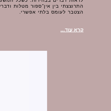
לראות דברים בבהירות. כשכל המשפח
התרוצצתי בין אין־ספור מטלות ודברי
הצטבר לעומס בלתי אפשרי.
קרא עוד...