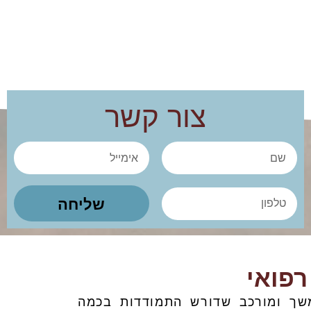
צור קשר
ש
א
ם
י
מ
ט
שליחה
י
ל
י
פ
ל
ו
ן
פואי
שך ומורכב שדורש התמודדות בכמה