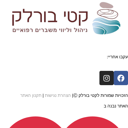
עקבו אחריי:
I
F
n
a
s
c
t
e
הזכויות שמורות לקטי בורלק Ⓒ|
הצהרת נגישות
|
תקנון האתר
a
b
האתר נבנה ב
g
o
r
o
a
k