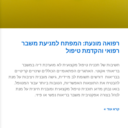
רפואה מונעת: המפתח למניעת משבר
רפואי והקדמת טיפול
חשיבות של תכנית טיפול מקצועית לא מוערכת דיה במשבר
בריאותי אקוטי. האתגרים הפתאומיים הכוללים שינויים קריטיים
בבריאות דורשים תשומת לב מיידית, גישה מובנית ויציבות על מנת
להבטיח את התוצאות האפשריות, הטובות ביותר עבור המטופל.
בואו נבחן מדוע תוכנית טיפול מקצועית ומובנית חיונית על מנת
לנהל בצורה אפקטיבית משבר בריאות נפשי או פיזי.
קרא עוד »