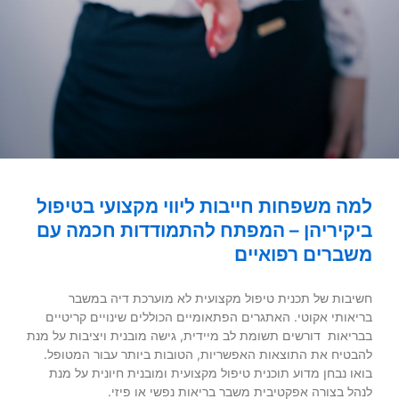
למה משפחות חייבות ליווי מקצועי בטיפול
ביקיריהן – המפתח להתמודדות חכמה עם
משברים רפואיים
חשיבות של תכנית טיפול מקצועית לא מוערכת דיה במשבר
בריאותי אקוטי. האתגרים הפתאומיים הכוללים שינויים קריטיים
בבריאות דורשים תשומת לב מיידית, גישה מובנית ויציבות על מנת
להבטיח את התוצאות האפשריות, הטובות ביותר עבור המטופל.
בואו נבחן מדוע תוכנית טיפול מקצועית ומובנית חיונית על מנת
לנהל בצורה אפקטיבית משבר בריאות נפשי או פיזי.