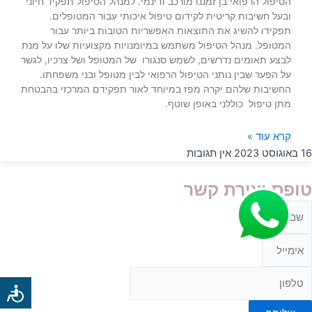
הטיפול הרפואי בן זמננו מורכב ודינמי. למנהל הטיפול תפקיד חיוני
ובעל חשיבות קריטית לקידום טיפול איכותי עבור המטופלים.
תפקידו להשיג את התוצאות האפשריות הטובות ביותר עבור
המטופל. מנהל הטיפול משתמש במיומנויות מקצועיות שלו על מנת
לבצע תאומים נדרשים, לשמש סנגורו של המטופל ושל צרכיו, לגשר
על הפער שבין נותני הטיפול הרפואי לבין מטופל ובני משפחתו.
החשיבות שלהם יקרה מפז במיוחד לאור תפקידם המרכזי בהבטחת
מתן טיפול כוללני באופן שוטף.
קרא עוד »
16 באוגוסט 2023
אין תגובות
טופס יצירת קשר
ם
לפון
ימייל
כלי
נגישות