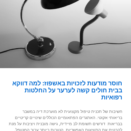
חוסר מודעות לזכויות באשפוז: למה דווקא
בבית חולים קשה לערער על החלטות
רפואיות
חשיבות של תכנית טיפול מקצועית לא מוערכת דיה במשבר
בריאותי אקוטי. האתגרים הפתאומיים הכוללים שינויים קריטיים
בבריאות דורשים תשומת לב מיידית, גישה מובנית ויציבות על מנת
להבטיח את התוצאות האפשריות, הטובות ביותר עבור המטופל.