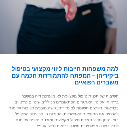
למה משפחות חייבות ליווי מקצועי בטיפול
ביקיריהן – המפתח להתמודדות חכמה עם
משברים רפואיים
חשיבות של תכנית טיפול מקצועית לא מוערכת דיה במשבר
בריאותי אקוטי. האתגרים הפתאומיים הכוללים שינויים קריטיים
בבריאות דורשים תשומת לב מיידית, גישה מובנית ויציבות על מנת
להבטיח את התוצאות האפשריות, הטובות ביותר עבור המטופל.
בואו נבחן מדוע תוכנית טיפול מקצועית ומובנית חיונית על מנת
לנהל בצורה אפקטיבית משבר בריאות נפשי או פיזי.