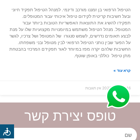
הטיפול הרפואי בן זמננו מורכב ודינמי. למנהל הטיפול תפקיד חיוני
ובעל חשיבות קריטית לקידום טיפול איכותי עבור המטופלים.
תפקידו להשיג את התוצאות האפשריות הטובות ביותר עבור
המטופל. מנהל הטיפול משתמש במיומנויות מקצועיות שלו על מנת
לבצע תאומים נדרשים, לשמש סנגורו של המטופל ושל צרכיו, לגשר
על הפער שבין נותני הטיפול הרפואי לבין מטופל ובני משפחתו.
החשיבות שלהם יקרה מפז במיוחד לאור תפקידם המרכזי בהבטחת
מתן טיפול כוללני באופן שוטף.
קרא עוד »
16 באוגוסט 2023
אין תגובות
טופס יצירת קשר
כלי
שם
נגישות